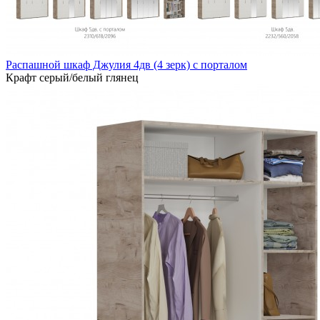
Распашной шкаф Джулия 4дв (4 зерк) с порталом
Крафт серый/белый глянец