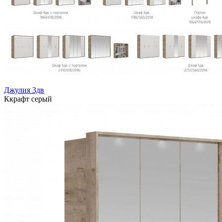
Джулия 3дв
Ккрафт серый