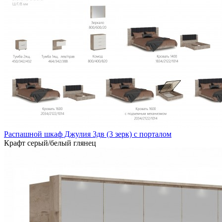
Распашной шкаф Джулия 3дв (3 зерк) с порталом
Крафт серый/белый глянец