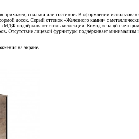
ля прихожей, спальни или гостиной. В оформлении использова
 формой досок. Серый оттенок «Железного камня» с металличес
из МДФ подчёркивают стиль коллекции. Комод оснащён четырь
аров. Отсутствие лицевой фурнитуры подчёркивает минимализм и
ражения на экране.