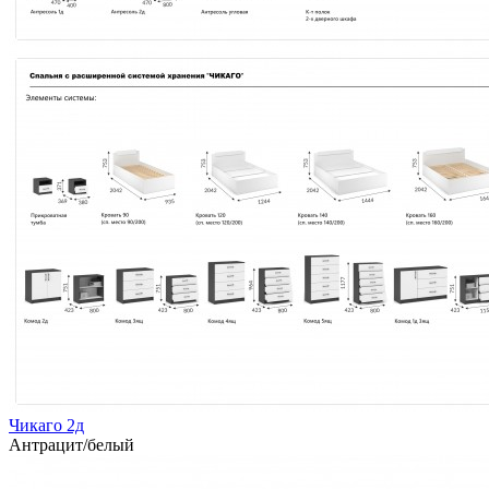
Чикаго 2д
Антрацит/белый