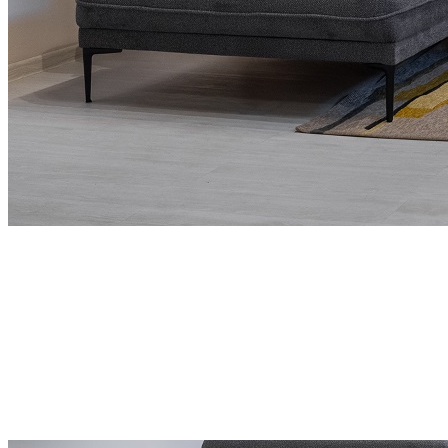
Современный стиль и премиальный комфорт
Диван «Даниэль» — стильное и современное решение
для интерьера в премиум-сегменте
Плавные формы, сдержанный дизайн и удобная посадка
создают атмосферу уюта и гармонии, идеально
подходящую для ценителей минимализма и
функциональности
Идеально выглядит со всех сторон, подходит для
зонирования помещения