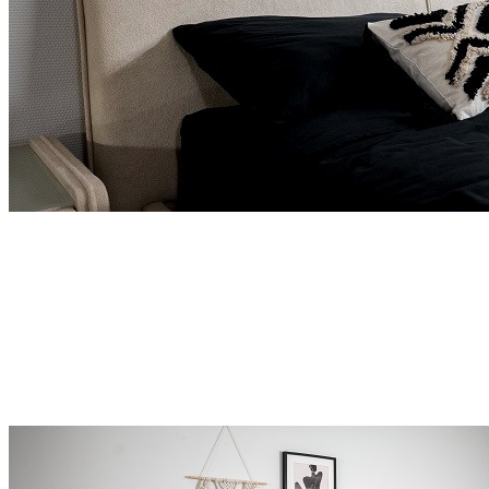
Изысканное дизайнерское изголовье
Элегантно изогнутая верхняя линия изголовья
гармонично вписывается в неоклассический интерьер
комнаты, придавая ей ощущение завершённости и
утончённого стиля
Лаконичная окантовка по краям и центру подчёркивает
общую композицию, делая кровать выразительным
элементом дизайна