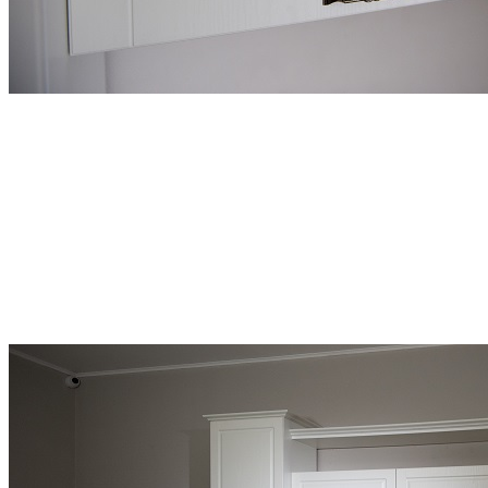
Фрезерованные фасады и текстура дерева
Декоративными элементами стенки являются
изысканные фасады из МДФ с утонченной классической
фрезеровкой
Модный декор фасадов и корпуса с выразительной
фактурой, имитирующей натуральную древесину,
подчеркивает природную красоту и создает атмосферу
гармонии