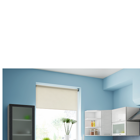
Глянцевые фасады в современном стиле отражают свет,
делая помещение
светлее и визуально больше
Контрастные цвета подчеркивают
стиль и
индивидуальность
кухни, делая ее по настоящему
привлекательной